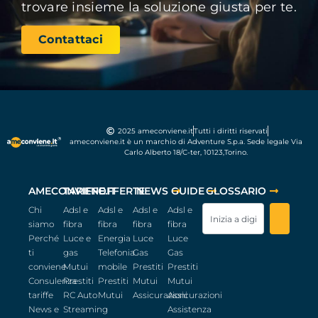
trovare insieme la soluzione giusta per te.
Contattaci
2025 ameconviene.it
Tutti i diritti riservati
ameconviene.it è un marchio di Adventure S.p.a. Sede legale Via
Carlo Alberto 18/C-ter, 10123,Torino.
AMECONVIENE.IT
TARIFFE
OFFERTE
NEWS
GUIDE
GLOSSARIO
Chi
Adsl e
Adsl e
Adsl e
Adsl e
siamo
fibra
fibra
fibra
fibra
Perché
Luce e
Energia
Luce
Luce
ti
gas
Telefonia
Gas
Gas
conviene
Mutui
mobile
Prestiti
Prestiti
Consulenza
Prestiti
Prestiti
Mutui
Mutui
tariffe
RC Auto
Mutui
Assicurazioni
Assicurazioni
News e
Streaming
Assistenza