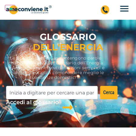
GLOSSARIO
DELL'ENERGIA
Le Bollette Luce e Gas contengono parole
che non conosci? Nel Glossario dell’Energia
di Ameconviene.it trovi definizioni semplici e
chiare, per aiutarti a comprendere meglio le
tue utenze domestiche.
Cerca
Accedi al glossario