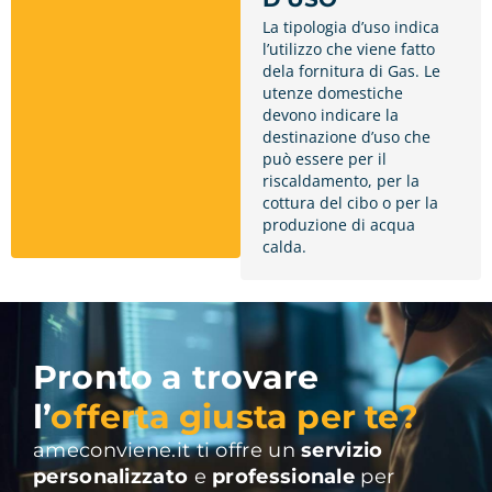
La tipologia d’uso indica
l’utilizzo che viene fatto
dela fornitura di Gas. Le
utenze domestiche
devono indicare la
destinazione d’uso che
può essere per il
riscaldamento, per la
cottura del cibo o per la
produzione di acqua
calda.
Pronto a trovare
l’
offerta giusta per te?
ameconviene.it ti offre un
servizio
personalizzato
e
professionale
per