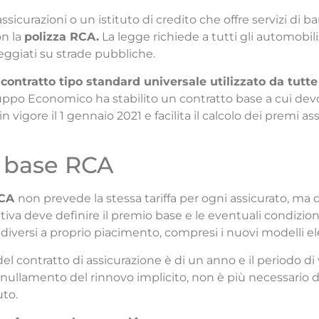
icurazioni o un istituto di credito che offre servizi di b
on la
polizza RCA.
La legge richiede a tutti gli automobili
heggiati su strade pubbliche.
n
contratto tipo standard universale utilizzato da tutt
uppo Economico ha stabilito un contratto base a cui devono
n vigore il 1 gennaio 2021 e facilita il calcolo dei premi 
o base RCA
RCA
non prevede la stessa tariffa per ogni assicurato, ma d
va deve definire il premio base e le eventuali condizioni d
i diversi a proprio piacimento, compresi i nuovi modelli 
del contratto di assicurazione è di un anno e il periodo di
nullamento del rinnovo implicito, non è più necessario dis
uto.