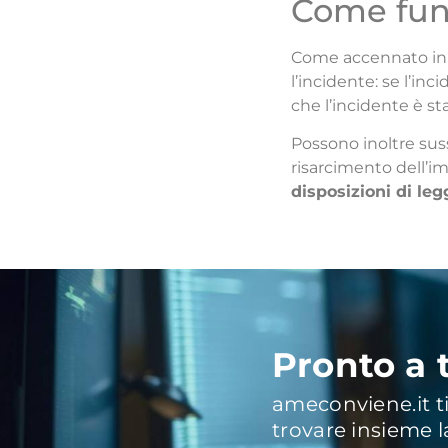
Come funz
Come accennato in p
l’incidente: se l’in
che l’incidente è st
Possono inoltre sussi
risarcimento dell’i
disposizioni di leg
Pronto a t
ameconviene.it ti
trovare insieme l