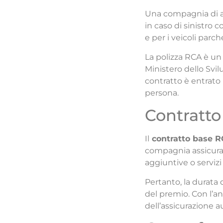
Una compagnia di ass
in caso di sinistro c
e per i veicoli parc
La polizza RCA è u
Ministero dello Svil
contratto è entrato i
persona.
Contratt
Il
contratto base 
compagnia assicurati
aggiuntive o serviz
Pertanto, la durata 
del premio. Con l’an
dell’assicurazione a