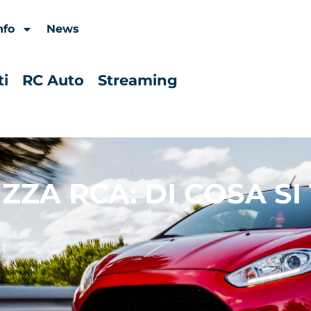
nfo
News
ti
RC Auto
Streaming
ZZA RCA: DI COSA SI