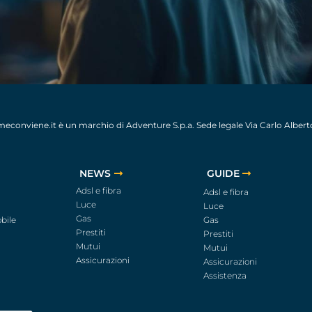
econviene.it è un marchio di Adventure S.p.a. Sede legale Via Carlo Alberto 
NEWS
GUIDE
Adsl e fibra
Adsl e fibra
Luce
Luce
Gas
bile
Gas
Prestiti
Prestiti
Mutui
Mutui
Assicurazioni
Assicurazioni
Assistenza