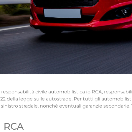
a responsabilità civile automobilistica (o RCA, responsabil
122 della legge sulle autostrade. Per tutti gli automobili
i sinistro stradale, nonché eventuali garanzie secondari
a RCA