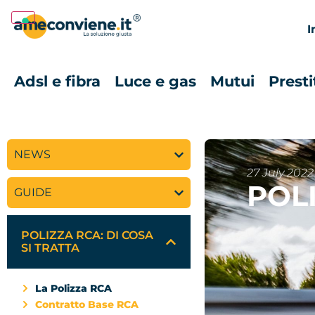
I
Adsl e fibra
Luce e gas
Mutui
Presti
NEWS
27 July 2022
POLI
GUIDE
POLIZZA RCA: DI COSA
SI TRATTA
La Polizza RCA
Contratto Base RCA