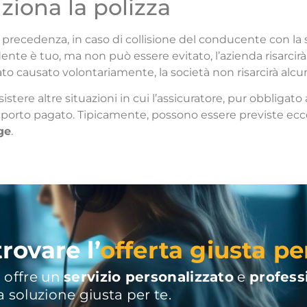
iona la polizza
recedenza, in caso di collisione del conducente con la su
cidente è tuo, ma non può essere evitato, l’azienda risarcir
ato causato volontariamente, la società non risarcirà alcu
stere altre situazioni in cui l’assicuratore, pur obbligato 
mporto pagato. Tipicamente, possono essere previste ecce
ge
.
rovare l’
offerta giusta pe
 offre un
servizio personalizzato
e
profess
a soluzione giusta per te.