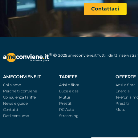
Contattaci
2025 ameconviene.it
Tutti i diritti riservati
am
AMECONVIENE.IT
TARIFFE
OFFERTE
Chi siamo
Adsl e fibra
Adsl e fibra
Perché ti conviene
Luce e gas
Energia
Consulenza tariffe
Mutui
Telefonia mo
News e guide
Prestiti
Prestiti
Contatti
RC Auto
Mutui
Dati consumo
Streaming