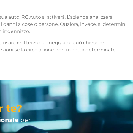
a auto, RC Auto si attiverà. L’azienda analizzerà
à i danni a cose o persone. Qualora, invece, si determini
n indennizzo.
a risarcire il terzo danneggiato, può chiedere il
zioni se la circolazione non rispetta determinate
r te?
ionale
per