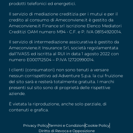
prodotti telefonici ed energetici.
Il servizio di mediazione creditizia per i mutui e per il
credito al consumo di Ameconviene.it è gestito da
Ameconviene.it Finance srl iscrizione Elenco Mediatori
Creditizi OAM numero M94 • C.F. e P. IVA 08154920014.
Il servizio di intermediazione assicurativa è gestito da
Ameconviene.it Insurance Srl, società regolamentata
dall’IVASS ed iscritta al RUI in data 1 agosto 2022 con
numero E000712504 – P.IVA 12720990014.
I clienti (consumatori) non sono tenuti a versare
nessun corrispettivo ad Adventure S.p.a. la cui fruizione
del sito sarà e resterà totalmente gratuita. I marchi
presenti sul sito sono di proprietà delle rispettive
aziende.
È vietata la riproduzione, anche solo parziale, di
contenuti e grafica.
Privacy Policy
Termini e Condizioni
Cookie Policy
Diritto di Revoca e Opposizione