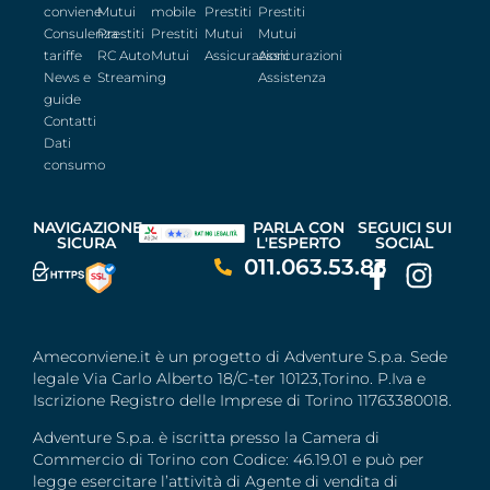
conviene
Mutui
mobile
Prestiti
Prestiti
Consulenza
Prestiti
Prestiti
Mutui
Mutui
tariffe
RC Auto
Mutui
Assicurazioni
Assicurazioni
News e
Streaming
Assistenza
guide
Contatti
Dati
consumo
NAVIGAZIONE
PARLA CON
SEGUICI SUI
SICURA
L'ESPERTO
SOCIAL
011.063.53.83
Ameconviene.it è un progetto di Adventure S.p.a. Sede
legale Via Carlo Alberto 18/C-ter 10123,Torino. P.Iva e
Iscrizione Registro delle Imprese di Torino 11763380018.
Adventure S.p.a. è iscritta presso la Camera di
Commercio di Torino con Codice: 46.19.01 e può per
legge esercitare l’attività di Agente di vendita di