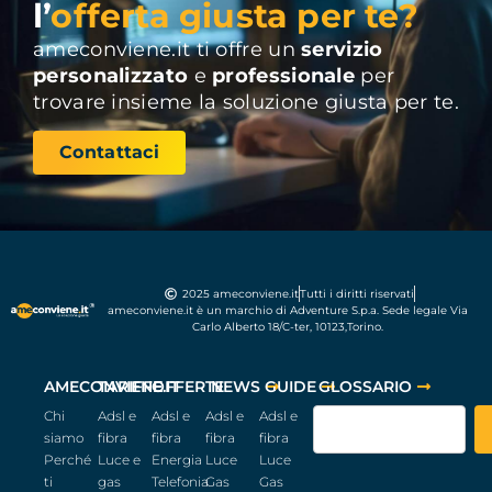
l’
offerta giusta per te?
ameconviene.it ti offre un
servizio
personalizzato
e
professionale
per
trovare insieme la soluzione giusta per te.
Contattaci
2025 ameconviene.it
Tutti i diritti riservati
ameconviene.it è un marchio di Adventure S.p.a. Sede legale Via
Carlo Alberto 18/C-ter, 10123,Torino.
AMECONVIENE.IT
TARIFFE
OFFERTE
NEWS
GUIDE
GLOSSARIO
Chi
Adsl e
Adsl e
Adsl e
Adsl e
siamo
fibra
fibra
fibra
fibra
Perché
Luce e
Energia
Luce
Luce
ti
gas
Telefonia
Gas
Gas