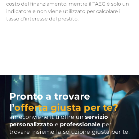
costo del finanziamento, mentre il TAEG è solo un
indicatore e non viene utilizzato per calcolare il
tasso d’interesse del prestito.
Pronto a trovare
l’
offerta giusta per te?
ameconviene.it ti offre un
servizio
personalizzato
e
professionale
per
trovare insieme la soluzione giusta per te.