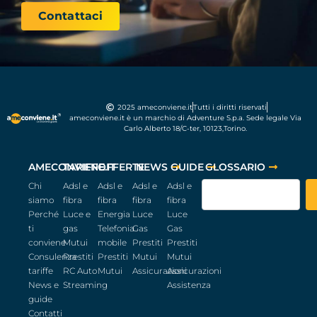
Contattaci
2025 ameconviene.it
Tutti i diritti riservati
ameconviene.it è un marchio di Adventure S.p.a. Sede legale Via
Carlo Alberto 18/C-ter, 10123,Torino.
AMECONVIENE.IT
TARIFFE
OFFERTE
NEWS
GUIDE
GLOSSARIO
Chi
Adsl e
Adsl e
Adsl e
Adsl e
siamo
fibra
fibra
fibra
fibra
Perché
Luce e
Energia
Luce
Luce
ti
gas
Telefonia
Gas
Gas
conviene
Mutui
mobile
Prestiti
Prestiti
Consulenza
Prestiti
Prestiti
Mutui
Mutui
tariffe
RC Auto
Mutui
Assicurazioni
Assicurazioni
News e
Streaming
Assistenza
guide
Contatti