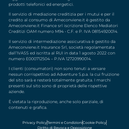
prodotti telefonici ed energetici.
Il servizio di mediazione creditizia per i mutui e per il
credito al consumo di Ameconviene.it è gestito da
Ameconviene.it Finance srl iscrizione Elenco Mediatori
Creditizi OAM numero M94 • C.F. e P. IVA 08154920014.
Il servizio di intermediazione assicurativa è gestito da
Ameconviene.it Insurance Srl, società regolamentata
dall’IVASS ed iscritta al RUI in data 1 agosto 2022 con
numero E000712504 – P.IVA 12720990014.
I clienti (consumatori) non sono tenuti a versare
nessun corrispettivo ad Adventure S.p.a. la cui fruizione
del sito sarà e resterà totalmente gratuita. I marchi
presenti sul sito sono di proprietà delle rispettive
aziende.
È vietata la riproduzione, anche solo parziale, di
contenuti e grafica.
Privacy Policy
Termini e Condizioni
Cookie Policy
Diritto di Revoca e Opposizione