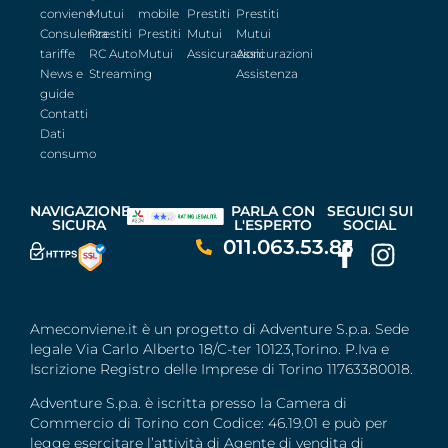
conviene
Mutui
mobile
Prestiti
Prestiti
Consulenza
Prestiti
Prestiti
Mutui
Mutui
tariffe
RC Auto
Mutui
Assicurazioni
Assicurazioni
News e
Streaming
Assistenza
guide
Contatti
Dati
consumo
NAVIGAZIONE
PARLA CON
SEGUICI SUI
SICURA
L'ESPERTO
SOCIAL
011.063.53.83
Ameconviene.it è un progetto di Adventure S.p.a. Sede
legale Via Carlo Alberto 18/C-ter 10123,Torino. P.Iva e
Iscrizione Registro delle Imprese di Torino 11763380018.
Adventure S.p.a. è iscritta presso la Camera di
Commercio di Torino con Codice: 46.19.01 e può per
legge esercitare l’attività di Agente di vendita di