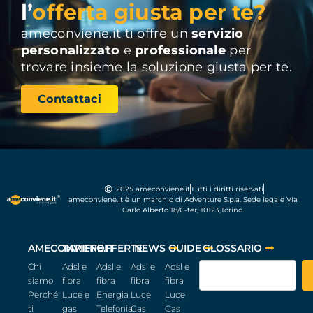
l’
offerta giusta per te?
ameconviene.it ti offre un
servizio
personalizzato
e
professionale
per
trovare insieme la soluzione giusta per te.
Contattaci
2025 ameconviene.it
Tutti i diritti riservati
ameconviene.it è un marchio di Adventure S.p.a. Sede legale Via
Carlo Alberto 18/C-ter, 10123,Torino.
AMECONVIENE.IT
TARIFFE
OFFERTE
NEWS
GUIDE
GLOSSARIO
Chi
Adsl e
Adsl e
Adsl e
Adsl e
siamo
fibra
fibra
fibra
fibra
Perché
Luce e
Energia
Luce
Luce
ti
gas
Telefonia
Gas
Gas